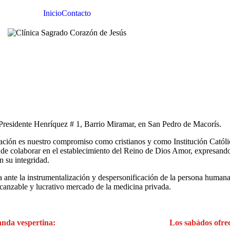
Inicio
Contacto
 Presidente Henríquez # 1, Barrio Miramar, en San Pedro de Macorís.
zación es nuestro compromiso como cristianos y como Institución Católi
y de colaborar en el establecimiento del Reino de Dios Amor, expresando
n su integridad.
ta ante la instrumentalización y despersonificación de la persona human
lcanzable y lucrativo mercado de la medicina privada.
anda vespertina:
Los sabádos ofre