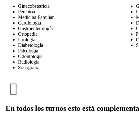
Ginecobstetricia
G
Pediatría
P
Medicina Familiar
M
Cardiología
D
Gastroenterología
C
Ortopedia
P
Urología
O
Diabetología
S
Psicología
Odontología
Radiología
Sonografía
En todos los turnos esto está complement