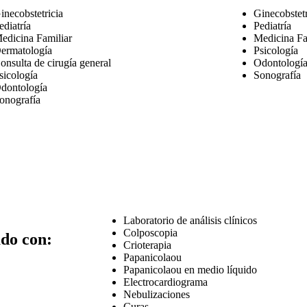
inecobstetricia
Ginecobstetr
ediatría
Pediatría
edicina Familiar
Medicina Fa
ermatología
Psicología
onsulta de cirugía general
Odontologí
sicología
Sonografía
dontología
onografía
Laboratorio de análisis clínicos
Colposcopia
ado con:
Crioterapia
Papanicolaou
Papanicolaou en medio líquido
Electrocardiograma
Nebulizaciones
Curas